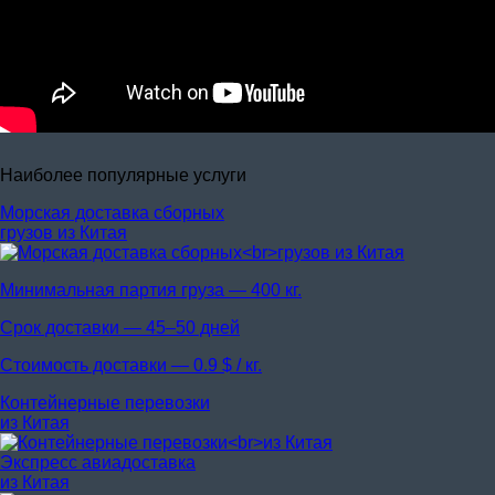
Наиболее популярные услуги
Морская доставка сборных
грузов из Китая
Минимальная партия груза —
400 кг.
Срок доставки —
45–50 дней
Стоимость доставки —
0.9 $ / кг.
Контейнерные перевозки
из Китая
Экспресс авиадоставка
из Китая