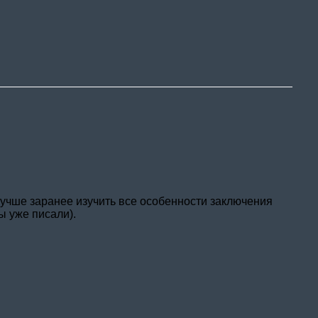
ании
сть
а из Китая
ты
лучше заранее изучить все особенности заключения
ы уже писали).