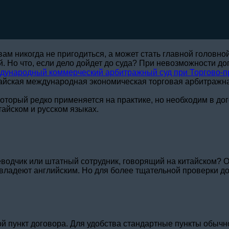
вам никогда не пригодиться, а может стать главной головн
ей. Но что, если дело дойдет до суда? При невозможности 
дународный коммерческий арбитражный суд при Торгово-
тайская международная экономическая торговая арбитражная 
оторый редко применяется на практике, но необходим в дог
тайском и русском языках.
водчик или штатный сотрудник, говорящий на китайском? О
владеют английским. Но для более тщательной проверки до
й пункт договора. Для удобства стандартные пункты обычн