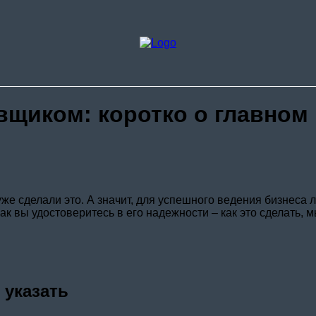
О комп
Стоимо
Доставк
Контак
вщиком: коротко о главном
же сделали это. А значит, для успешного ведения бизнеса 
ак вы удостоверитесь в его надежности – как это сделать, м
 указать