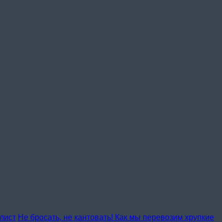
лист
Не бросать, не кантовать! Как мы перевозим хрупкие